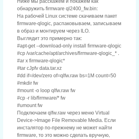
Ниже мы расскажем и покажем как
обнаружить firmware ql2400_fw.bin:
На рабочей Linux системе скачиваем пакет
firmware-qlogic, распаковываем, записываем
в образ и монтируем через ILO.
Выглядит это примерно так:
#apt-get --download-only install firmware-qlogic

#cp /var/cache/apt/archives/firmware-qlogic_* .

#ar x firmware-qlogic*

#tar cJpfv data.tar.xz

#dd if=/dev/zero of=qlfw.raw bs=1M count=50

#mkdir fw

#mount -o loop qlfw.raw fw

#cp -r lib/firmware/* fw

Подключаем qlfw.raw через меню Virtual
Device->Image File Removable Media. Если
инсталятор по-прежнему не может найти
firmware, то это можно сделать вручную,