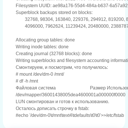
Filesystem UUID: ae98a176-55d4-484a-b637-6a57a92
Superblock backups stored on blocks:

        32768, 98304, 163840, 229376, 294912, 819200,
        4096000, 7962624, 11239424, 20480000, 2388787
Allocating group tables: done

Writing inode tables: done

Creating journal (32768 blocks): done

Смонтируем, и посмотрим, что получилось:
# mount /dev/dm-0 /mnt/

# df -h /mnt

Файловая система                              Размер И
LUN смонтирован и готов к использованию.
Осталось дописать строчку в fstab: