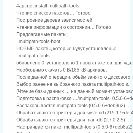
#apt-get install multipath-tools

Чтение списков пакетов… Готово

Построение дерева зависимостей

Чтение информации о состоянии… Готово

Предлагаемые пакеты:

  multipath-tools-boot

НОВЫЕ пакеты, которые будут установлены:

  multipath-tools

обновлено 0, установлено 1 новых пакетов, для удал
Необходимо скачать 0 B/185 kB архивов.

После данной операции, объём занятого дискового п
Выбор ранее не выбранного пакета multipath-tools.

(Чтение базы данных … на данный момент установле
Подготовка к распаковке …/multipath-tools_0.5.0-6
Распаковывается multipath-tools (0.5.0-6+deb8u2) …

Обрабатываются триггеры для systemd (215-17+deb8
Обрабатываются триггеры для man-db (2.7.0.2-5) …

Настраивается пакет multipath-tools (0.5.0-6+deb8u2)