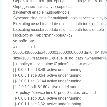
Определяем автозапуск сервиса:
#systemctl enable multipath-tools

Synchronizing state for multipath-tools.service with sysvi
Executing /usr/sbin/update-rc.d multipath-tools defaults

Посмотрим, как сгруппировались
устройства:
# multipath -l

36001438005dea4600001a000000f0000 dm-0 HP,HSV
size=100G features='1 queue_if_no_path' hwhandler='0
|-+- policy='service-time 0' prio=0 status=active

| |- 0:0:2:1 sdd 8:48  active undef running

| |- 0:0:3:1 sde 8:64  active undef running

| |- 2:0:0:1 sdj 8:144 active undef running

| `- 2:0:1:1 sdk 8:160 active undef running

`-+- policy='service-time 0' prio=0 status=enabled

  |- 0:0:0:1 sdb 8:16  active undef running

  |- 0:0:1:1 sdc 8:32  active undef running
