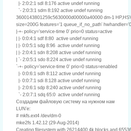
  |- 2:0:2:1 sdl 8:176 active undef running

  `- 2:0:3:1 sdm 8:192 active undef running

3600143801259c5630000d00000a40000 dm-1 HP,HSV
size=200G features='1 queue_if_no_path' hwhandler='0
|-+- policy='service-time 0' prio=0 status=active

| |- 0:0:4:1 sdf 8:80  active undef running

| |- 0:0:5:1 sdg 8:96  active undef running

| |- 2:0:4:1 sdn 8:208 active undef running

| `- 2:0:5:1 sdo 8:224 active undef running

`-+- policy='service-time 0' prio=0 status=enabled

  |- 0:0:6:1 sdh 8:112 active undef running

  |- 0:0:7:1 sdi 8:128 active undef running

  |- 2:0:6:1 sdp 8:240 active undef running

Создадим файловую систему на нужном нам
LUN'e:
# mkfs.ext4 /dev/dm-0

mke2fs 1.42.12 (29-Aug-2014)

Creating filesystem with 26214400 4k blocks and 65536