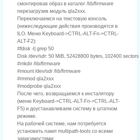
смонтировав образ в каталог /lib/firmware
перезагрузив модуль qla2xxx.
Переключаемся на текстовую консоль
(нижеследующие действия производятся в
ILO. Меню Keyboard->CTRL-ALT-Fn->CTRL-
ALT-F2):
#fdisk -l| grep 50

Disk /dev/sdr: 50 MiB, 52428800 bytes, 102400 sectors

#mkdir /lib/firmware

#mount /dev/sdr /lib/firmware

#rmmod qla2xxx

После чего, возвращаемся к инсталятору
(меню Keyboard->CTRL-ALT-Fn->CTRL-ALT-
F5) и доустанавливаем систему в штатном
режиме.
На рабочей системе, нам потребуется
установить пакет multipath-tools со всеми
зависимостями: