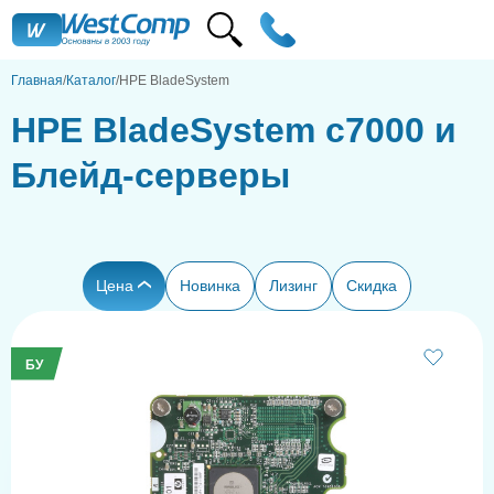
Главная
Каталог
HPE BladeSystem
HPE BladeSystem c7000 и
Блейд-серверы
Цена
Новинка
Лизинг
Скидка
БУ