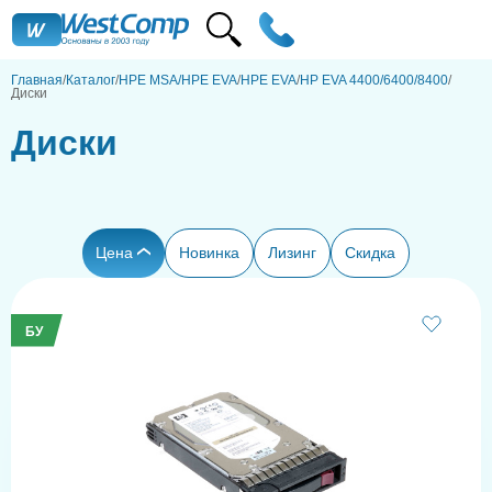
Главная
Каталог
HPE MSA/HPE EVA
HPE EVA
HP EVA 4400/6400/8400
Диски
Диски
Цена
Новинка
Лизинг
Скидка
БУ