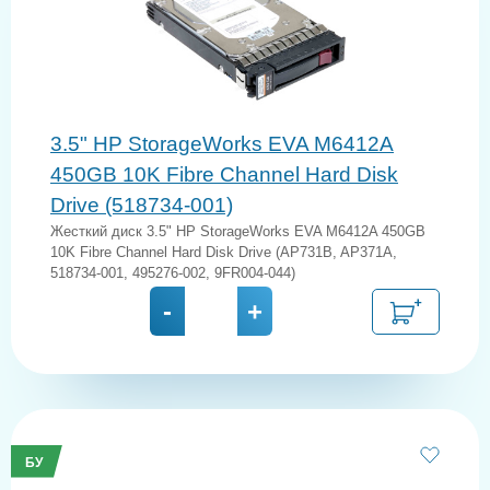
3.5" HP StorageWorks EVA M6412A
450GB 10K Fibre Channel Hard Disk
Drive (518734-001)
Жесткий диск 3.5" HP StorageWorks EVA M6412A 450GB
10K Fibre Channel Hard Disk Drive (AP731B, AP371A,
518734-001, 495276-002, 9FR004-044)
-
+
БУ