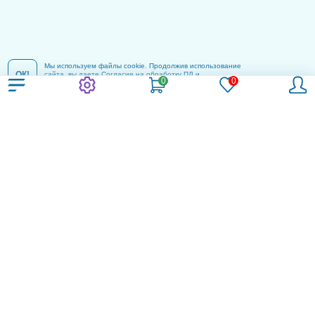
Мы используем файлы cookie. Продолжив использование
ОК!
сайта, вы даете
Согласие на обработку ПД
и
соглашаетесь с
Политикой конфиденциальности
.
Компания
Контакты
Пользовательское соглашение
Политика конфиденциальности
Согласие на обработку ПД
Реклама и информация