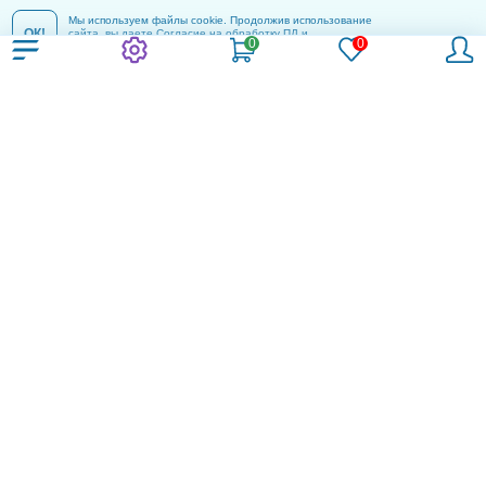
Мы используем файлы cookie. Продолжив использование
ОК!
сайта, вы даете
Согласие на обработку ПД
и
соглашаетесь с
Политикой конфиденциальности
.
Компания
Контакты
Пользовательское соглашение
Политика конфиденциальности
Согласие на обработку ПД
Реклама и информация
Информация
Блог
Новости
Акции