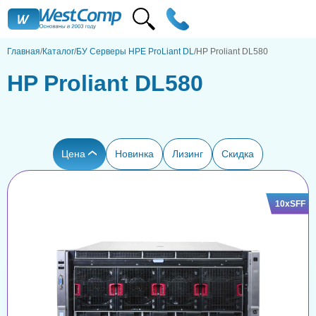
Главная
Каталог
БУ Серверы HPE ProLiant DL
HP Proliant DL580
HP Proliant DL580
Цена
Новинка
Лизинг
Скидка
10xSFF