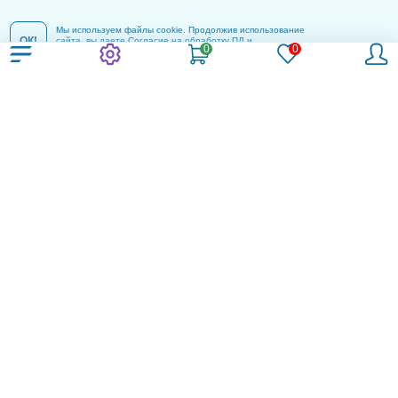
Мы используем файлы cookie. Продолжив использование
ОК!
сайта, вы даете
Согласие на обработку ПД
и
соглашаетесь с
Политикой конфиденциальности
.
Компания
Контакты
Пользовательское соглашение
Политика конфиденциальности
Согласие на обработку ПД
Реклама и информация
Информация
Блог
Новости