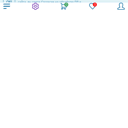
ОК!
сайта, вы даете
Согласие на обработку ПД
и
соглашаетесь с
Политикой конфиденциальности
.
Удобный и быстрый подбор серверного
оборудования HPE
Любая конфигурация для IT-
инфраструктуры в считанные
минуты
Умный конфигуратор
или
ПОДБЕРЕТ WESTCOMP
WestComp – Безусловная Уверенность в
вендоре HPE