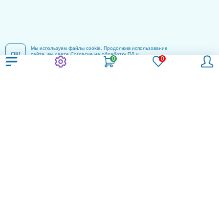
Мы используем файлы cookie. Продолжив использование
ОК!
сайта, вы даете
Согласие на обработку ПД
и
соглашаетесь с
Политикой конфиденциальности
.
Компания
Контакты
Пользовательское соглашение
Политика конфиденциальности
Согласие на обработку ПД
Реклама и информация