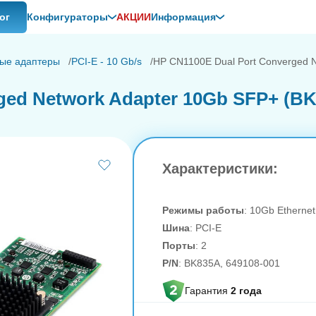
ог
Конфигураторы
АКЦИИ
Информация
ые адаптеры
PCI-E - 10 Gb/s
HP CN1100E Dual Port Converged 
ged Network Adapter 10Gb SFP+ (B
Характеристики:
Режимы работы
: 10Gb Ethernet
Шина
: PCI-E
Порты
: 2
P/N
: BK835A, 649108-001
Гарантия
2 года