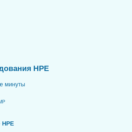
удования HPE
ые минуты
MP
е HPE