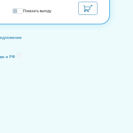
Показать выгоду
редложение
кве и РФ