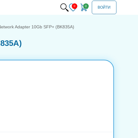
ВОЙТИ
Network Adapter 10Gb SFP+ (BK835A)
K835A)