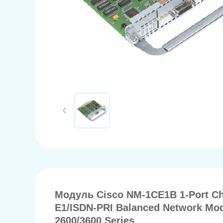
Модуль Cisco NM-1CE1B 1-Port Ch
E1/ISDN-PRI Balanced Network Mo
2600/3600 Series