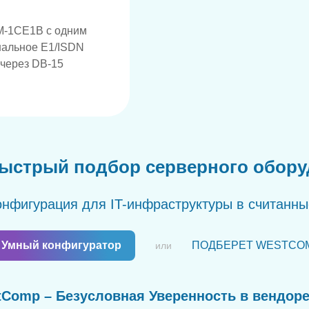
M-1CE1B с одним
нальное E1/ISDN
 через DB-15
ыстрый подбор серверного обор
нфигурация для IT-инфраструктуры в считанн
Умный конфигуратор
ПОДБЕРЕТ WESTCO
или
Comp – Безусловная Уверенность в вендор