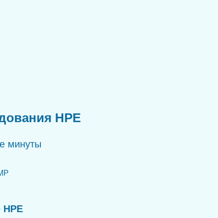
удования HPE
ые минуты
MP
е HPE