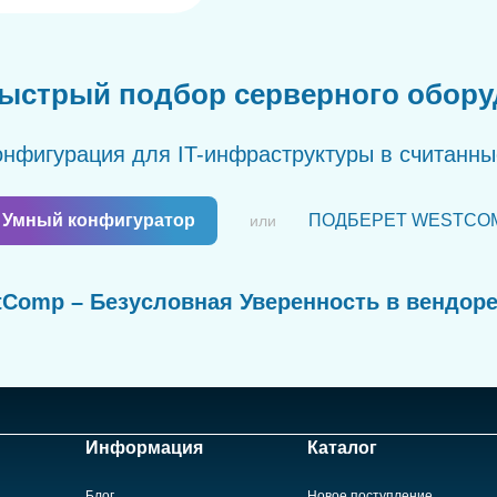
ыстрый подбор серверного обор
нфигурация для IT-инфраструктуры в считанн
Умный конфигуратор
ПОДБЕРЕТ WESTCO
или
Comp – Безусловная Уверенность в вендор
Информация
Каталог
Блог
Новое поступление