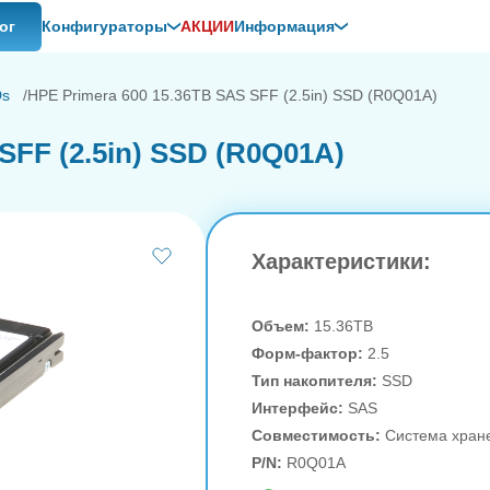
ог
Конфигураторы
АКЦИИ
Информация
Ds
HPE Primera 600 15.36TB SAS SFF (2.5in) SSD (R0Q01A)
SFF (2.5in) SSD (R0Q01A)
Характеристики:
Объем:
15.36TB
Форм-фактор:
2.5
Тип накопителя:
SSD
Интерфейс:
SAS
Совместимость:
Система хран
P/N:
R0Q01A