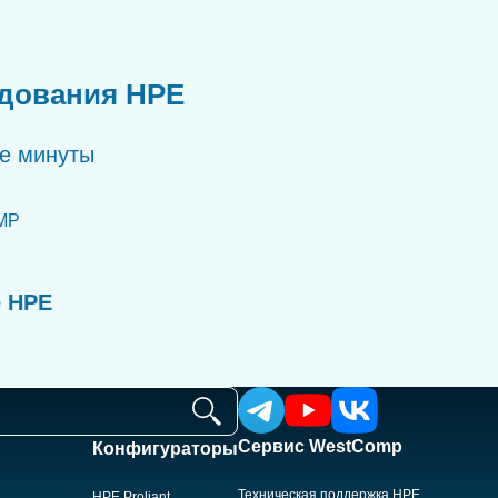
удования HPE
ые минуты
MP
е HPE
Сервис WestComp
Конфигураторы
Техническая поддержка HPE
HPE Proliant