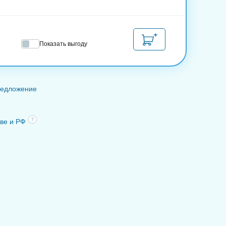
Показать выгоду
редложение
кве и РФ