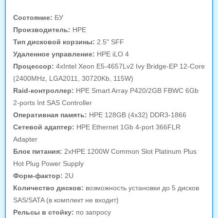
Состояние:
БУ
Производитель:
HPE
Тип дисковой корзины:
2.5" SFF
Удаленное управление:
HPE iLO 4
Процессор:
4xIntel Xeon E5-4657Lv2 Ivy Bridge-EP 12-Core
(2400MHz, LGA2011, 30720Kb, 115W)
Raid-контроллер:
HPE Smart Array P420/2GB FBWC 6Gb
2-ports Int SAS Controller
Оперативная память:
HPE 128GB (4х32) DDR3-1866
Сетевой адаптер:
HPE Ethernet 1Gb 4-port 366FLR
Adapter
Блок питания:
2xHPE 1200W Common Slot Platinum Plus
Hot Plug Power Supply
Форм-фактор:
2U
Количество дисков:
возможность установки до 5 дисков
SAS/SATA (в комплект не входит)
Рельсы в стойку:
по запросу