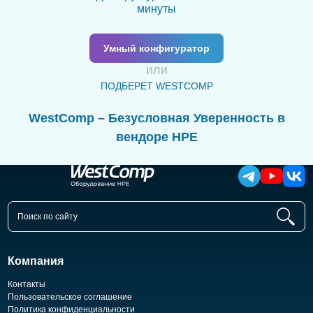
минуты
Умный конфигуратор
или
ПОДБЕРЕТ WESTCOMP
WestComp – Безусловная Уверенность в
вендоре HPE
Компания
Контакты
Пользовательское соглашение
Политика конфиденциальности