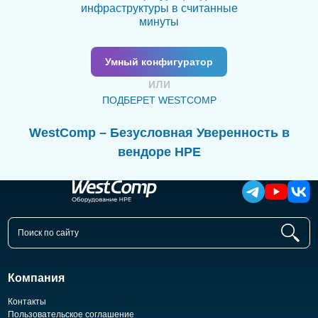
инфраструктуры в считанные
минуты
Умный конфигуратор
или
ПОДБЕРЕТ WESTCOMP
WestComp – Безусловная Уверенность в
вендоре HPE
Компания
Контакты
Пользовательское соглашение