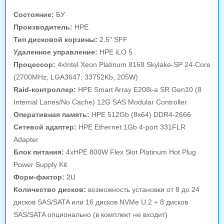
Состояние:
БУ
Производитель:
HPE
Тип дисковой корзины:
2.5" SFF
Удаленное управление:
HPE iLO 5
Процессор:
4xIntel Xeon Platinum 8168 Skylake-SP 24-Core
(2700MHz, LGA3647, 33752Kb, 205W)
Raid-контроллер:
HPE Smart Array E208i-a SR Gen10 (8
Internal Lanes/No Cache) 12G SAS Modular Controller
Оперативная память:
HPE 512Gb (8x64) DDR4-2666
Сетевой адаптер:
HPE Ethernet 1Gb 4-port 331FLR
Adapter
Блок питания:
4xHPE 800W Flex Slot Platinum Hot Plug
Power Supply Kit
Форм-фактор:
2U
Количество дисков:
возможность установки от 8 до 24
дисков SAS/SATA или 16 дисков NVMe U.2 + 8 дисков
SAS/SATA опционально (в комплект не входит)