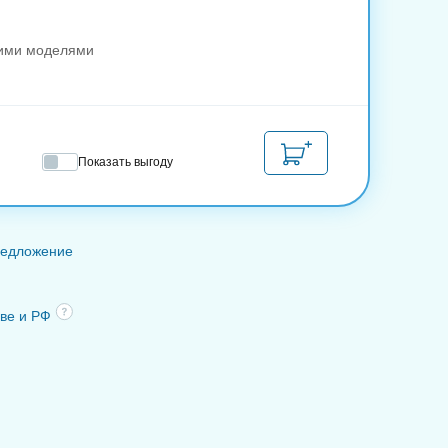
гими моделями
Показать выгоду
редложение
кве и РФ