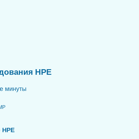
удования HPE
ые минуты
MP
е HPE