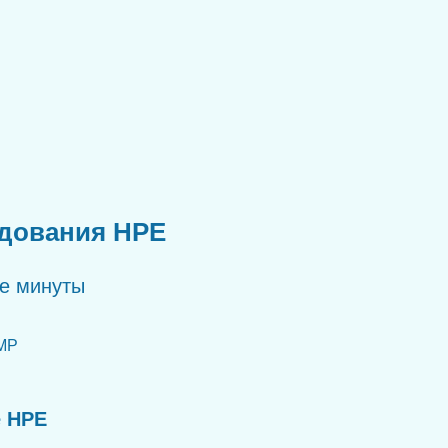
удования HPE
ые минуты
MP
е HPE