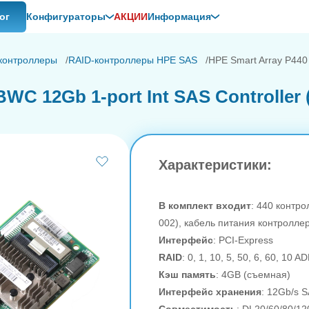
ог
Конфигураторы
АКЦИИ
Информация
контроллеры
RAID-контроллеры HPE SAS
HPE Smart Array P440 
WC 12Gb 1-port Int SAS Controller 
Характеристики:
В комплект входит
: 440 контр
002), кабель питания контроллер
Интерфейс
: PCI-Express
RAID
: 0, 1, 10, 5, 50, 6, 60, 10 
Кэш память
: 4GB (съемная)
Интерфейс хранения
: 12Gb/s 