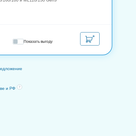
20/160/180 и ML110/150 Gen9
Показать выгоду
редложение
кве и РФ