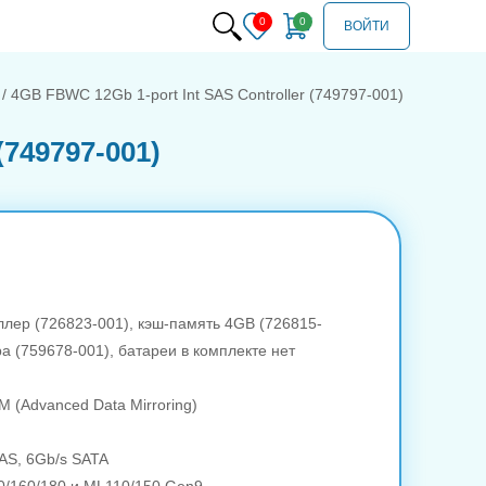
ВОЙТИ
/ 4GB FBWC 12Gb 1-port Int SAS Controller (749797-001)
(749797-001)
оллер (726823-001), кэш-память 4GB (726815-
а (759678-001), батареи в комплекте нет
ADM (Advanced Data Mirroring)
SAS, 6Gb/s SATA