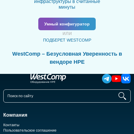
инфраструктуры в считанные
минуты
Умный конфигуратор
или
ПОДБЕРЕТ WESTCOMP
WestComp – Безусловная Уверенность в
вендоре HPE
Компания
Контакты
Пользовательское соглашение