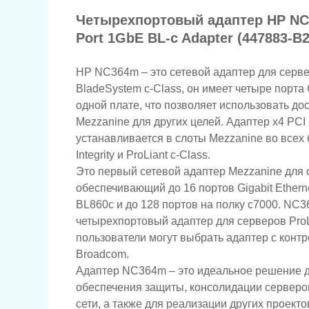
Четырехпортовый адаптер HP N
Port 1GbE BL-c Adapter (447883-B2
HP NC364m – это сетевой адаптер для серв
BladeSystem c-Class, он имеет четыре порта G
одной плате, что позволяет использовать до
Mezzanine для других целей. Адаптер x4 PC
устанавливается в слоты Mezzanine во всех
Integrity и ProLiant c-Class.
Это первый сетевой адаптер Mezzanine для се
обеспечивающий до 16 портов Gigabit Ethern
BL860c и до 128 портов на полку c7000. NC3
четырехпортовый адаптер для серверов ProLi
пользователи могут выбрать адаптер с контр
Broadcom.
Адаптер NC364m – это идеальное решение д
обеспечения защиты, консолидации серверо
сети, а также для реализации других проекто