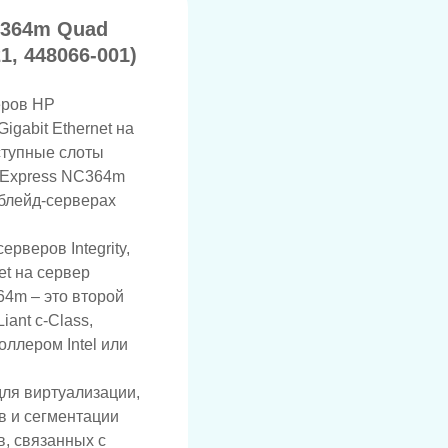
C364m Quad
1, 448066-001)
еров HP
igabit Ethernet на
ступные слоты
I Express NC364m
 блейд-серверах
рверов Integrity,
et на сервер
64m – это второй
ant c-Class,
оллером Intel или
ля виртуализации,
в и сегментации
в, связанных с