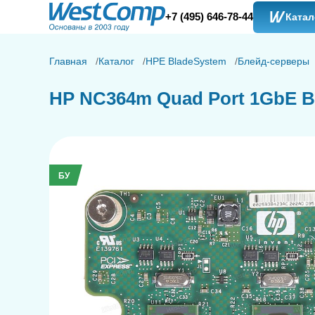
+7 (495) 646-78-44
Катал
Главная
Каталог
HPE BladeSystem
Блейд-серверы
HP NC364m Quad Port 1GbE BL
БУ