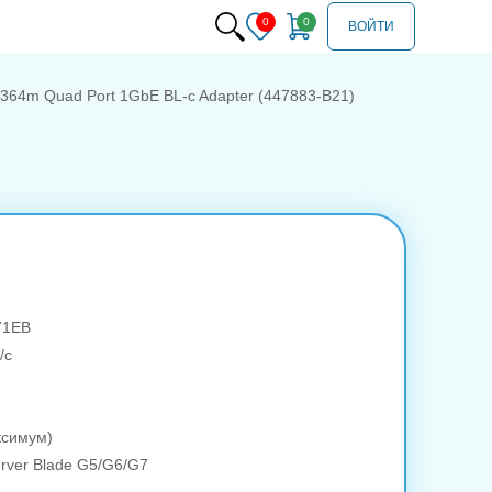
ВОЙТИ
364m Quad Port 1GbE BL-c Adapter (447883-B21)
571EB
/с
ксимум)
erver Blade G5/G6/G7