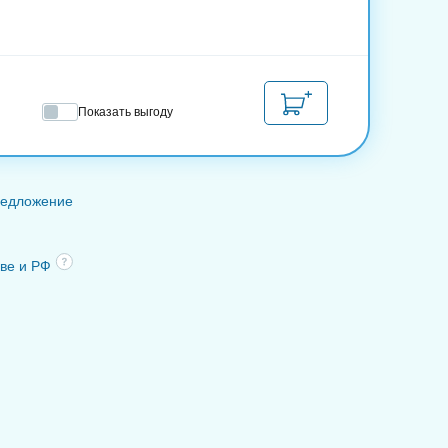
Показать выгоду
редложение
кве и РФ