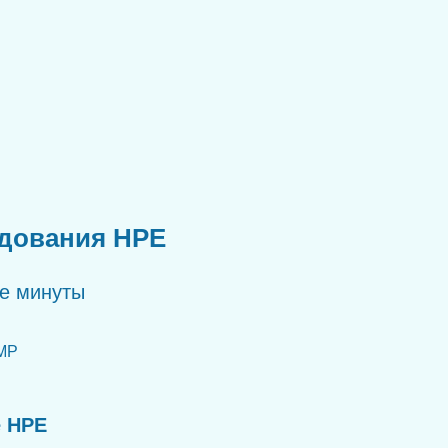
удования HPE
ые минуты
MP
е HPE