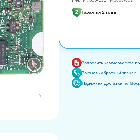
P/N:
447883-B21, 448066-001
Гарантия
2 года
Запросить коммерческое п
Заказать обратный звонок
Надежная доставка по Мос