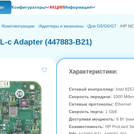
ог
Конфигураторы
АКЦИИ
Информация
Комплектующие
Адаптеры и мезонины
Для G5/G6/G7
HP NC
-c Adapter (447883-B21)
Характеристики:
Сетевой контроллер:
Intel 82
Скорость передачи:
1000 Мбит
Сетевые протоколы:
Ethernet
Скорость порта:
1 GbE
Доступная мощность:
6 Вт (ма
Совместимость:
HP ProLiant S